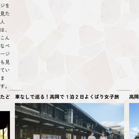
ジを
見た
人
は、
こん
なペ
ージ
も見
てい
ま
す。
たど
車なしで巡る！高岡で１泊２日よくばり女子旅
高岡