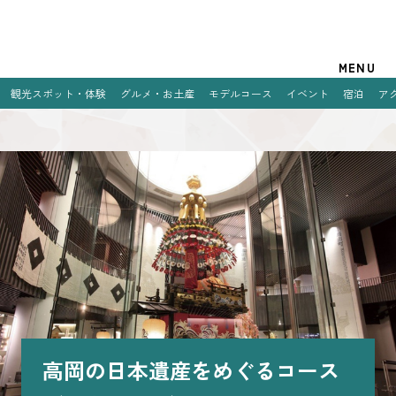
観光案内
MENU
観光スポット・体験
グルメ・お土産
モデルコース
イベント
宿泊
ア
特集
観光スポット・体験
グルメ・お土産
モデルコース
イベント
宿泊
アクセス
高岡の日本遺産をめぐるコース