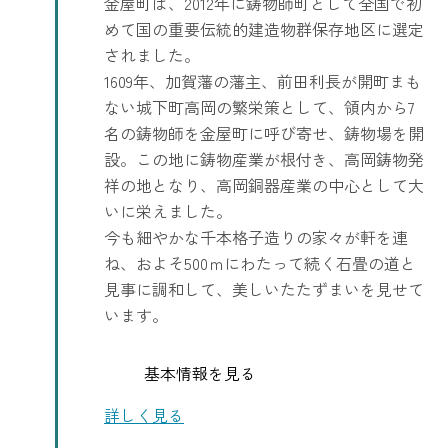
金屋町は、2012年に鋳物師町として全国で初
めて国の重要伝統的建造物群保存地区に選定
されました。
1609年、加賀藩の藩主、前田利長が開町まも
ない城下町高岡の繁栄策として、領内から7
名の鋳物師を金屋町に呼び寄せ、鋳物場を開
設。この地に鋳物産業が根付き、高岡鋳物発
祥の地となり、高岡銅器産業の中心として大
いに栄えました。
今も細やかな千本格子造りの家々が軒を連
ね、およそ500ｍにわたって続く石畳の道と
見事に調和して、美しいたたずまいを見せて
います。
基本情報を見る
詳しく見る