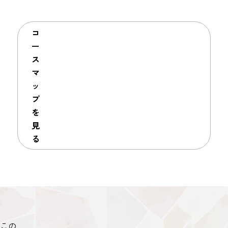
コ
ー
ス
マ
ッ
プ
を
見
る
この