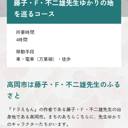
藤子・F・不二雄先生ゆかりの地
ピックアップ
を巡るコース
はじめての高岡
所要時間
地元ライター記事
4時間
お得で便利なサービス
移動手段
車・電車（万葉線）・徒歩
観光ガイド
レンタサイクル
高岡市は藤子・F・不二雄先生のふる
さと
『ドラえもん』の作者である藤子・Ｆ・不二雄先生の出
身地である高岡市。まちのあちらこちらに、先生ゆかり
のキャラクターたちがいます。