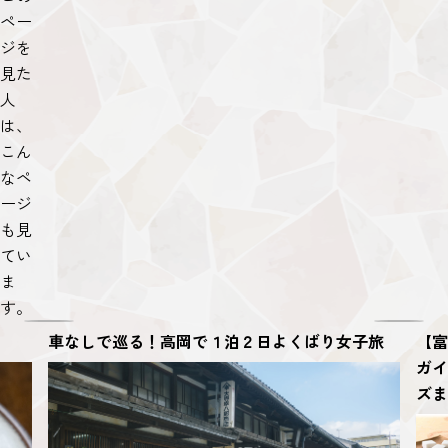
ペー
ジを
見た
人
は、
こん
なペ
ージ
も見
てい
ま
す。
車なしで巡る！高岡で１泊２日よくばり女子旅
【富
ガイ
ズま