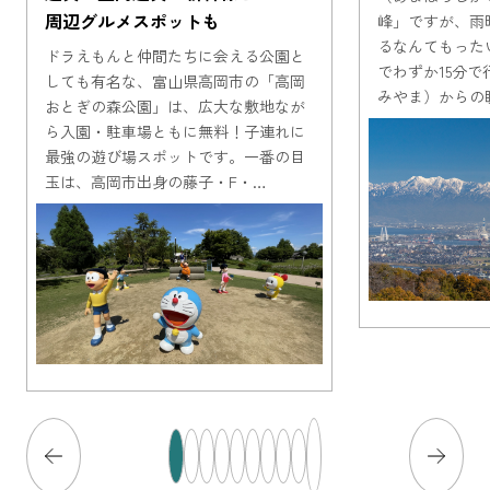
周辺グルメスポットも
峰」ですが、雨
るなんてもった
ドラえもんと仲間たちに会える公園と
でわずか15分
しても有名な、富山県高岡市の「高岡
みやま）からの
おとぎの森公園」は、広大な敷地なが
ら入園・駐車場ともに無料！子連れに
最強の遊び場スポットです。一番の目
玉は、高岡市出身の藤子・F・…