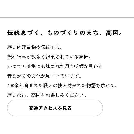
【特集】高岡ってどんなところ？高岡の観光ス
水堀が美しい城跡 高岡古城公園
ピックアップ
ポットを徹底解説！
はじめての高岡
伝統息づく、
ものづくりのまち、高岡。
地元ライター記事
歴史的建造物や伝統工芸、
お得で便利なサービス
祭礼行事が数多く継承されている高岡。
観光ガイド
かつて万葉集にも詠まれた風光明媚な景色と
レンタサイクル
昔ながらの文化が息づいています。
400余年育まれた職人の技と
紡がれた物語を求めて、
歴史都市、
高岡をお楽しみください。
交通アクセスを見る