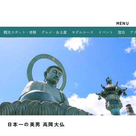
観光案内
MENU
観光スポット・体験
グルメ・お土産
モデルコース
イベント
宿泊
ア
特集
観光スポット・体験
グルメ・お土産
モデルコース
イベント
宿泊
アクセス
絶景の雨晴海岸
日本一の美男 高岡大仏