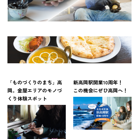
ピックアップ
詳細を見る
はじめての高岡
地元ライター記事
北陸のインドカレー王国！？高岡のインド料理店4選！
お得で便利なサービス
詳細を見る
観光ガイド
レンタサイクル
「ものづくりのまち」高
新高岡駅開業10周年！
岡。金屋エリアのモノづ
この機会にぜひ高岡へ！
くり体験スポット