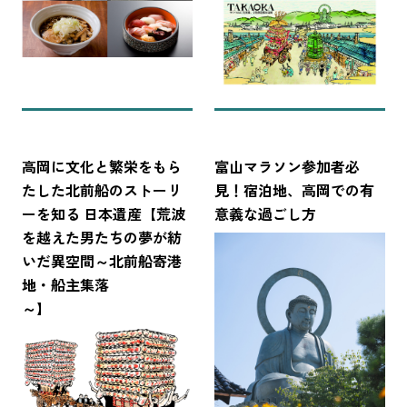
高岡に文化と繁栄をもら
富山マラソン参加者必
たした北前船のストーリ
見！宿泊地、高岡での有
ーを知る 日本遺産【荒波
意義な過ごし方
を越えた男たちの夢が紡
いだ異空間～北前船寄港
地・船主集落
～】