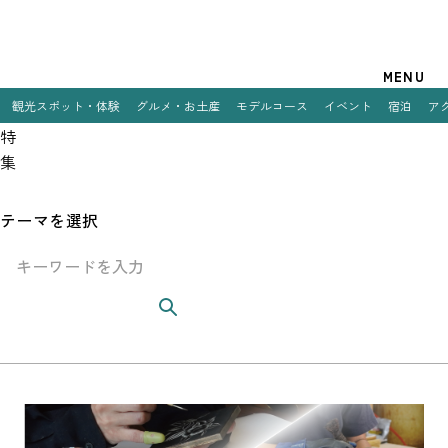
観光案内
MENU
観光スポット・体験
グルメ・お土産
モデルコース
イベント
宿泊
ア
特
特集
集
観光スポット・体験
テーマを選択
グルメ・お土産
モデルコース
イベント
宿泊
アクセス
ものづくりのまち・高岡から──手しごとの現場と職人
メシ