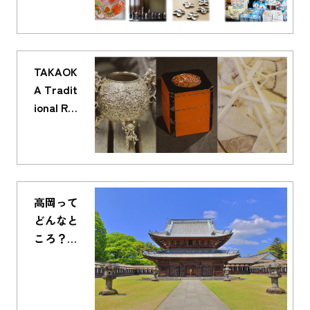
ド 〜お
菓子から
伝統工
芸、ドラ
TAKAOK
えもんグ
A Tradit
ッズま
ional Re
で〜
born Old
Soul, Ne
w Form
伝統に
宿る新し
高岡って
さ
どんなと
ころ？高
岡の観光
スポット
を徹底解