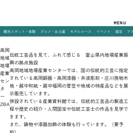
観光案内
MENU
観光スポット・体験
グルメ・お土産
モデルコース
イベント
宿泊
ア
特集
高岡
観光スポット・体験
伝統工芸品を見て、ふれて感じる 富山県内地場産業振
地域
興の拠点施設
地場
グルメ・お土産
高岡地域地場産業センターでは、国の伝統的工芸に指定
産業
されている高岡銅器・高岡漆器・井波彫刻・庄川挽物木
モデルコース
セン
地・越中和紙・越中福岡の菅笠や地域の特産品などを展
タ
イベント
示販売しています。
ー
併設されている産業資料館では、伝統的工芸品の製造工
ZIBA
宿泊
程や歴史の紹介・人間国宝や伝統工芸士の作品を見学で
きます。
アクセス
また、鋳物や漆器加飾の体験も行っています。（要予
約）