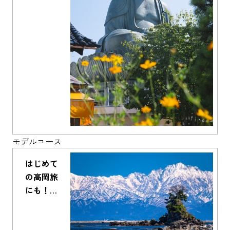
過ごし方
モデルコース
はじめて
の高岡旅
にも！王
道・観光
地巡りコ
ース