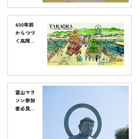
説！
400年前
からつづ
く高岡の
歴史スト
ーリーを
知る 日
本遺産
【加賀前
田家ゆか
富山マラ
りの町民
ソン参加
文化が花
者必見！
咲くまち
宿泊地、
高岡ー
高岡での
人、技、
有意義な
心ー】