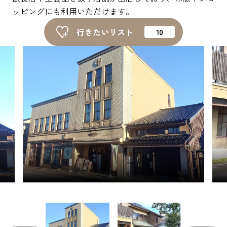
ピックアップ
ッピングにも利用いただけます。
行きたいリスト
はじめての高岡
地元ライター記事
お得で便利なサービス
観光ガイド
レンタサイクル