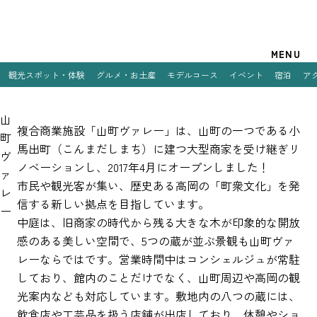
観光案内
MENU
観光スポット・体験
グルメ・お土産
モデルコース
イベント
宿泊
ア
特集
山
観光スポット・体験
複合商業施設「山町ヴァレー」は、山町の一つである小
町
馬出町（こんまだしまち）に建つ大型商家を受け継ぎリ
ヴ
グルメ・お土産
ノベーションし、2017年4月にオープンしました！
ァ
​市民や観光客が集い、歴史ある高岡の「町衆文化」を発
モデルコース
レ
信する新しい拠点を目指しています。
ー
イベント
中庭は、旧商家の時代から残る大きな木が印象的な開放
感のある美しい空間で、5つの蔵が並ぶ景観も山町ヴァ
宿泊
レーならではです。営業時間中はコンシェルジュが常駐
しており、館内のことだけでなく、山町周辺や高岡の観
アクセス
光案内なども対応しています。敷地内の八つの蔵には、
飲食店や工芸品を扱う店舗が出店しており、休憩やショ