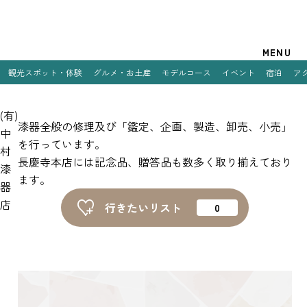
観光案内
MENU
観光スポット・体験
グルメ・お土産
モデルコース
イベント
宿泊
ア
特集
(有)
観光スポット・体験
漆器全般の修理及び「鑑定、企画、製造、卸売、小売」
中
を行っています。
村
グルメ・お土産
長慶寺本店には記念品、贈答品も数多く取り揃えており
漆
ます。
モデルコース
器
店
行きたいリスト
イベント
宿泊
アクセス