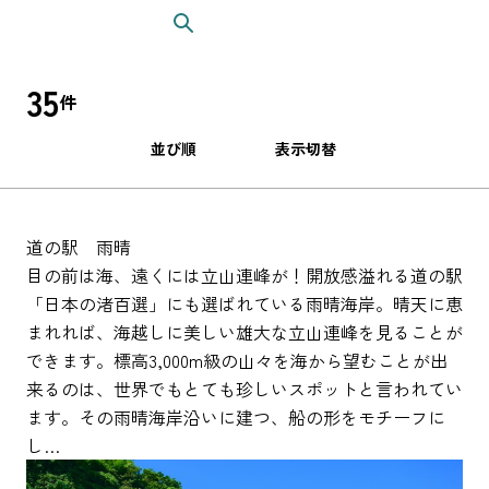
ピックアップ
はじめての高岡
35
件
地元ライター記事
並び順
表示切替
お得で便利なサービス
観光ガイド
道の駅 雨晴
レンタサイクル
目の前は海、遠くには立山連峰が！開放感溢れる道の駅
「日本の渚百選」にも選ばれている雨晴海岸。晴天に恵
まれれば、海越しに美しい雄大な立山連峰を見ることが
できます。標高3,000m級の山々を海から望むことが出
来るのは、世界でもとても珍しいスポットと言われてい
ます。その雨晴海岸沿いに建つ、船の形をモチーフに
し…