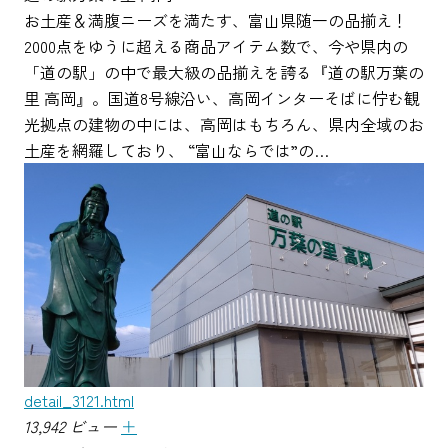
お土産＆満腹ニーズを満たす、富山県随一の品揃え！
2000点をゆうに超える商品アイテム数で、今や県内の
「道の駅」の中で最大級の品揃えを誇る『道の駅万葉の
里 高岡』。国道8号線沿い、高岡インターそばに佇む観
光拠点の建物の中には、高岡はもちろん、県内全域のお
土産を網羅しており、 “富山ならでは”の…
detail_3121.html
13,942 ビュー
＋