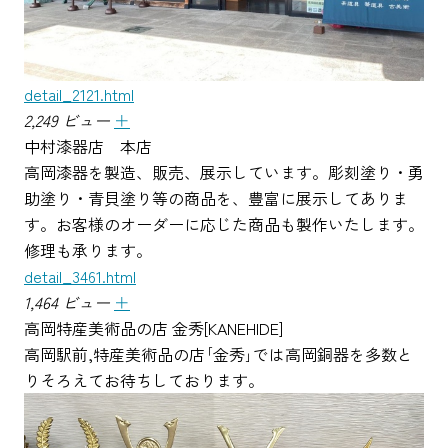
detail_2121.html
2,249 ビュー
＋
中村漆器店 本店
高岡漆器を製造、販売、展示しています。彫刻塗り・勇
助塗り・青貝塗り等の商品を、豊富に展示してありま
す。お客様のオーダーに応じた商品も製作いたします。
修理も承ります。
detail_3461.html
1,464 ビュー
＋
高岡特産美術品の店 金秀[KANEHIDE]
高岡駅前,特産美術品の店｢金秀｣では高岡銅器を多数と
りそろえてお待ちしております。