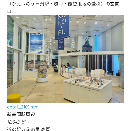
（ひえつのう＝飛騨・越中・能登地域の愛称）の玄関
口…
detail_2109.html
新高岡駅周辺
18,043 ビュー
＋
道の駅万葉の里 高岡