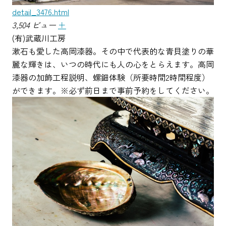
detail_3476.html
3,504 ビュー
＋
(有)武蔵川工房
漱石も愛した高岡漆器。その中で代表的な青貝塗りの華
麗な輝きは、いつの時代にも人の心をとらえます。高岡
漆器の加飾工程説明、螺鈿体験（所要時間2時間程度）
ができます。※必ず前日まで事前予約をしてください。