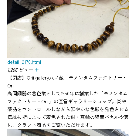
detail_2170.html
1,266 ビュー
＋
【閉店】Orii gallery八ノ蔵 モメンタムファクトリー・
Orii
高岡銅器の着色業として1950年に創業した「モメンタム
ファクトリー・Orii」の直営ギャラリーショップ。炎や
薬品をコントロールしながら鮮やかな色彩を発色させる
伝統技術によって着色された銅・真鍮の壁面パネルや表
札、クラフト商品をご覧いただけます。