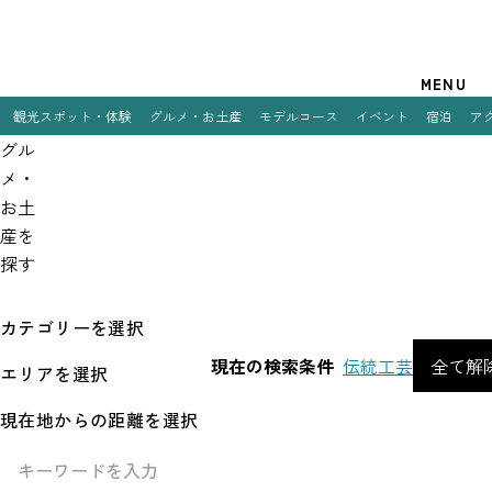
観光案内
MENU
観光スポット・体験
グルメ・お土産
モデルコース
イベント
宿泊
ア
グル
特集
メ・
観光スポット・体験
お土
産を
グルメ・お土産
探す
モデルコース
カテゴリーを選択
イベント
現在の検索条件
伝統工芸
全て解
エリアを選択
宿泊
現在地からの距離を選択
アクセス