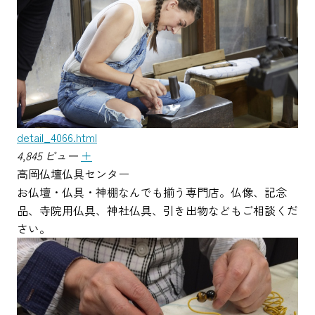
detail_4066.html
4,845 ビュー
＋
高岡仏壇仏具センター
お仏壇・仏具・神棚なんでも揃う専門店。仏像、記念
品、寺院用仏具、神社仏具、引き出物などもご相談くだ
さい。