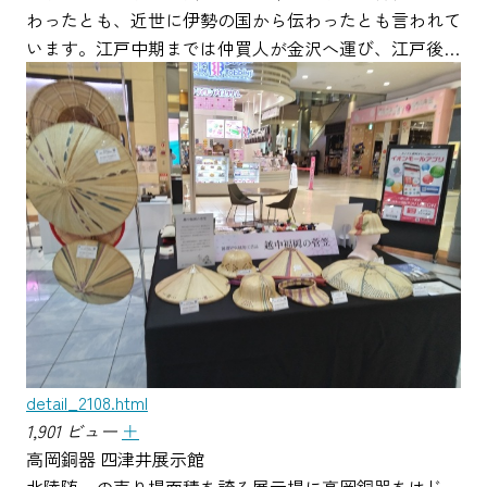
わったとも、近世に伊勢の国から伝わったとも言われて
います。江戸中期までは仲買人が金沢へ運び、江戸後…
detail_2108.html
1,901 ビュー
＋
高岡銅器 四津井展示館