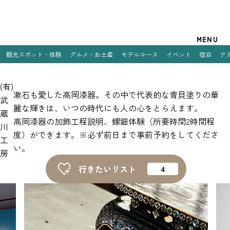
観光案内
MENU
観光スポット・体験
グルメ・お土産
モデルコース
イベント
宿泊
ア
特集
(有)
観光スポット・体験
漱石も愛した高岡漆器。その中で代表的な青貝塗りの華
武
麗な輝きは、いつの時代にも人の心をとらえます。
蔵
グルメ・お土産
高岡漆器の加飾工程説明、螺鈿体験（所要時間2時間程
川
度）ができます。※必ず前日まで事前予約をしてくださ
モデルコース
工
い。
房
イベント
行きたいリスト
宿泊
アクセス