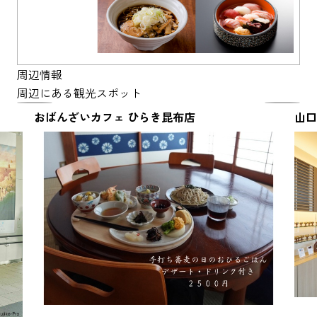
高岡の
「食」を
堪能しよ
う！
周辺情報
周辺にある観光スポット
おばんざいカフェ ひらき昆布店
山口