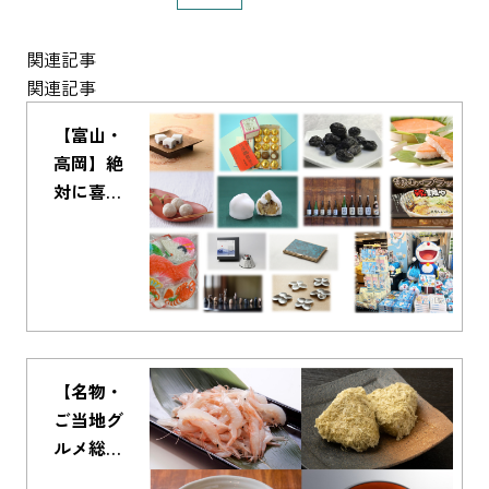
関連記事
関連記事
【富山・
高岡】絶
対に喜ば
れる！お
すすめお
土産ガイ
ド 〜お
菓子から
伝統工
芸、ドラ
【名物・
えもんグ
ご当地グ
ッズま
ルメ総ま
で〜
とめ】