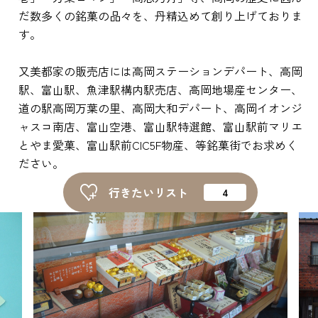
ピックアップ
だ数多くの銘菓の品々を、丹精込めて創り上げておりま
す。
はじめての高岡
又美都家の販売店には高岡ステーションデパート、高岡
地元ライター記事
駅、富山駅、魚津駅構内駅売店、高岡地場産センター、
道の駅高岡万葉の里、高岡大和デパート、高岡イオンジ
お得で便利なサービス
ャスコ南店、富山空港、富山駅特選館、富山駅前マリエ
とやま愛菓、富山駅前CIC5F物産、等銘菓街でお求めく
観光ガイド
ださい。
レンタサイクル
行きたいリスト