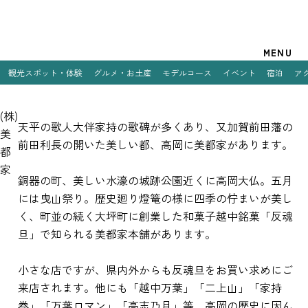
観光案内
MENU
観光スポット・体験
グルメ・お土産
モデルコース
イベント
宿泊
ア
特集
(株)
観光スポット・体験
天平の歌人大伴家持の歌碑が多くあり、又加賀前田藩の
美
前田利長の開いた美しい都、高岡に美都家があります。
都
グルメ・お土産
家
銅器の町、美しい水濠の城跡公園近くに高岡大仏。五月
モデルコース
には曳山祭り。歴史廻り燈篭の様に四季の佇まいが美し
イベント
く、町並の続く大坪町に創業した和菓子越中銘菓「反魂
旦」で知られる美都家本舗があります。
宿泊
小さな店ですが、県内外からも反魂旦をお買い求めにご
アクセス
来店されます。他にも「越中万葉」「二上山」「家持
巻」「万葉ロマン」「高志乃月」等、高岡の歴史に因ん