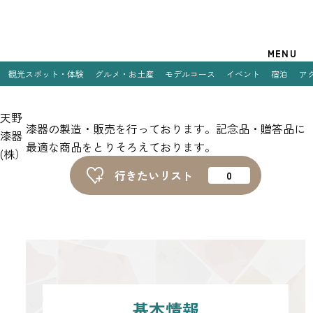
観光案内
MENU
観光スポット・体験
グルメ・お土産
モデルコース
イベント
宿泊
ア
特集
天野
観光スポット・体験
漆器の製造・販売を行っております。記念品・贈答品に
漆器
最適な商品をとりそろえております。
(株）
グルメ・お土産
行きたいリスト
モデルコース
イベント
宿泊
アクセス
基本情報