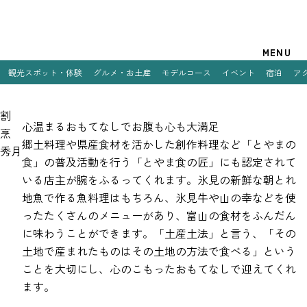
観光案内
MENU
観光スポット・体験
グルメ・お土産
モデルコース
イベント
宿泊
ア
特集
割
観光スポット・体験
心温まるおもてなしでお腹も心も大満足
烹
郷土料理や県産食材を活かした創作料理など「とやまの
秀月
グルメ・お土産
食」の普及活動を行う「とやま食の匠」にも認定されて
いる店主が腕をふるってくれます。氷見の新鮮な朝とれ
モデルコース
地魚で作る魚料理はもちろん、氷見牛や山の幸などを使
イベント
ったたくさんのメニューがあり、富山の食材をふんだん
に味わうことができます。「土産土法」と言う、「その
宿泊
土地で産まれたものはその土地の方法で食べる」という
ことを大切にし、心のこもったおもてなしで迎えてくれ
アクセス
ます。