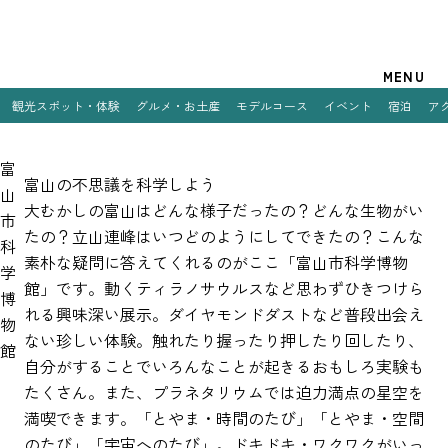
観光案内
MENU
観光スポット・体験
グルメ・お土産
モデルコース
イベント
宿泊
ア
特集
富
観光スポット・体験
富山の不思議を科学しよう
山
大むかしの富山はどんな様子だったの？どんな生物がい
市
グルメ・お土産
たの？立山連峰はいつどのようにしてできたの？こんな
科
素朴な疑問に答えてくれるのがここ「富山市科学博物
モデルコース
学
館」です。動くティラノサウルスなど思わずひきつけら
博
イベント
れる興味深い展示。ダイヤモンドダストなど普段出会え
物
ない珍しい体験。触れたり握ったり押したり回したり、
館
宿泊
自分がすることでいろんなことが起きるおもしろ実験も
たくさん。また、プラネタリウムでは迫力満点の星空を
アクセス
満喫できます。「とやま・時間のたび」「とやま・空間
のたび」「宇宙へのたび」。ドキドキ・ワクワクがいっ