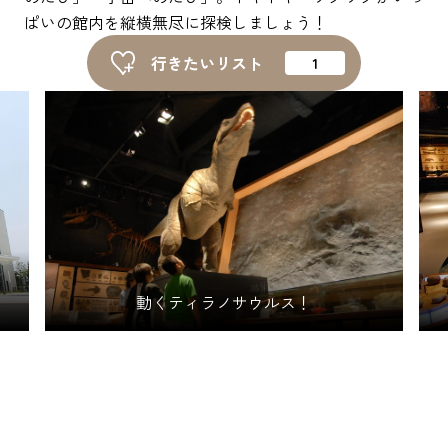
ピックアップ
ぱいの館内を縦横無尽に探検しましょう！
行きたいリスト
はじめての高岡
地元ライター記事
お得で便利なサービス
観光ガイド
レンタサイクル