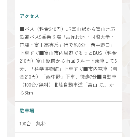
アクセス
■バス（料金240円）JR富山駅から富山地方
鉄道バス5番乗り場「辰尾団地・国際大学・
笹津・富山高専系」行で約8分「西中野口」
下車すぐ■富山市内周遊ぐるっとBUS（料金
210円）富山駅前から南回りルート乗車して6
分、「科学博物館」下車すぐ■市内電車（料
金210円）「西中野」下車、徒歩7分■自動車
（100台/無料）北陸自動車道「富山I.C.」か
ら3km
駐車場
100台 無料