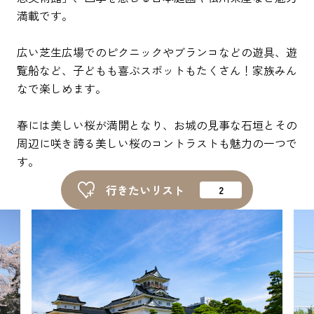
ピックアップ
満載です。
広い芝生広場でのピクニックやブランコなどの遊具、遊
はじめての高岡
覧船など、子どもも喜ぶスポットもたくさん！家族みん
地元ライター記事
なで楽しめます。
お得で便利なサービス
春には美しい桜が満開となり、お城の見事な石垣とその
周辺に咲き誇る美しい桜のコントラストも魅力の一つで
観光ガイド
す。
レンタサイクル
行きたいリスト