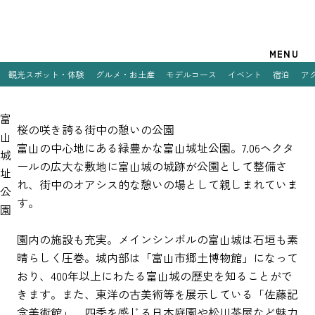
観光案内
MENU
観光スポット・体験
グルメ・お土産
モデルコース
イベント
宿泊
ア
特集
富
観光スポット・体験
桜の咲き誇る街中の憩いの公園
山
富山の中心地にある緑豊かな富山城址公園。7.06ヘクタ
城
グルメ・お土産
ールの広大な敷地に富山城の城跡が公園として整備さ
址
れ、街中のオアシス的な憩いの場として親しまれていま
モデルコース
公
す。
園
イベント
園内の施設も充実。メインシンボルの富山城は石垣も素
宿泊
晴らしく圧巻。城内部は「富山市郷土博物館」になって
おり、400年以上にわたる富山城の歴史を知ることがで
アクセス
きます。また、東洋の古美術等を展示している「佐藤記
念美術館」、四季を感じる日本庭園や松川茶屋など魅力