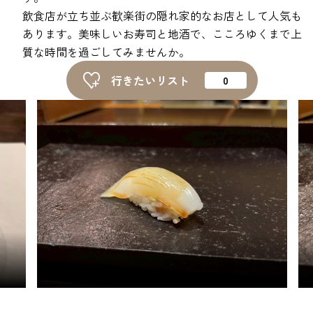
ピックアップ
飲食店が立ち並ぶ歓楽街の隠れ家的なお店として人気も
あります。美味しいお寿司と地酒で、こころゆくまで上
質な時間を過ごしてみませんか。
はじめての高岡
行きたいリスト
地元ライター記事
お得で便利なサービス
観光ガイド
レンタサイクル