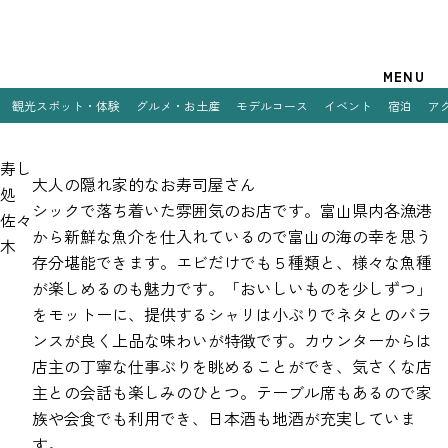
観光案内
MENU
観光スポット・体験
グルメ・お土産
モデルコース
イベント
宿泊
ア
特集
寿し
観光スポット・体験
大人の隠れ家的なお寿司屋さん
処
シックで落ち着いた雰囲気のお店です。富山県内各漁港
佐々
グルメ・お土産
から新鮮な魚介を仕入れているので富山の海の幸を思う
木
存分堪能できます。エビだけでも５種類と、様々な魚種
モデルコース
が楽しめるのも魅力です。「おいしいものを少しずつ」
イベント
をモットーに、提供するシャリは小ぶりでネタとのバラ
ンスが良く上品な味わいが特徴です。カウンターからは
宿泊
店主の丁寧な仕事ぶりを眺めることができ、気さくな店
主との会話も楽しみのひとつ。テーブル席もあるので家
アクセス
族や会食でも利用でき、日本酒も地酒が充実していま
す。