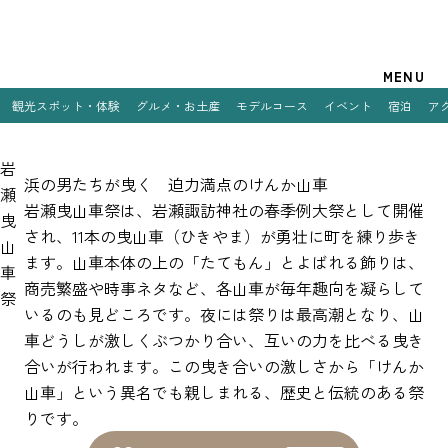
観光案内
MENU
観光スポット・体験
グルメ・お土産
モデルコース
イベント
宿泊
ア
特集
岩
観光スポット・体験
浜の男たちが曳く 迫力満点のけんか山車
瀬
岩瀬曳山車祭は、岩瀬諏訪神社の春季例大祭として開催
曳
グルメ・お土産
され、11本の曳山車（ひきやま）が勇壮に町を練り歩き
山
ます。山車本体の上の「たてもん」とよばれる飾りは、
モデルコース
車
商売繁盛や時事ネタなど、各山車が毎年趣向を凝らして
祭
イベント
いるのも見どころです。夜には祭りは最高潮となり、山
車どうしが激しくぶつかり合い、互いの力を比べる曳き
宿泊
合いが行われます。この曳き合いの激しさから「けんか
山車」という異名でも親しまれる、歴史と伝統のある祭
アクセス
りです。