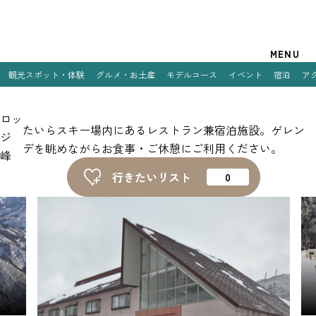
観光案内
MENU
観光スポット・体験
グルメ・お土産
モデルコース
イベント
宿泊
ア
特集
ロッ
観光スポット・体験
たいらスキー場内にあるレストラン兼宿泊施設。ゲレン
ジ
デを眺めながらお食事・ご休憩にご利用ください。
峰
グルメ・お土産
行きたいリスト
モデルコース
イベント
宿泊
アクセス