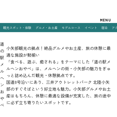
観光案内
MENU
観光スポット・体験
グルメ・お土産
モデルコース
イベント
宿泊
ア
特集
道
観光スポット・体験
小矢部観光の拠点！絶品グルメやお土産、旅の休憩に最
の
適な施設が勢揃い
駅
グルメ・お土産
「食べる、遊ぶ、癒される」をテーマにした「道の駅メ
メ
ルヘンおやべ」は、メルヘンの街・小矢部の魅力をぎゅ
モデルコース
ル
っと詰め込んだ観光・休憩拠点です。
ヘ
イベント
国道8号沿いにあり、三井アウトレットパーク 北陸小矢
ン
部のすぐそばという好立地も魅力。小矢部グルメやお土
お
宿泊
産はもちろん、休憩に最適な設備が充実した、旅の途中
や
に必ず立ち寄りたいスポットです。
アクセス
べ