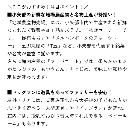
ピックアップ
＼ここがおすすめ！注目ポイント！／
■小矢部の新鮮な地場農産物と名物土産が勢揃い！
「地域農産物売場」には、小矢部市内で生産された新鮮
はじめての高岡
なとれたて野菜や加工品がズラリ。「物販コーナー」で
地元ライター記事
は、「昆布もち」や「メルヘンポークのチャーシュ
ー」、五郎丸屋の「T五」など、小矢部を代表する銘菓
お得で便利なサービス
や名物が豊富に揃います。
さらに館内左奥の「フードコート」では、柔らかいモツ
観光ガイド
がたっぷりの「もつうどん」をはじめ、美味しい麺類や
レンタサイクル
定食が味わえます。
■ドッグランに遊具もあってファミリーも安心！
屋外エリアには、ご家族連れから大好評の子どもたちが
思いきり遊べる「大型遊具」や「ドッグラン」が常設。
館内には、授乳やおむつ替え時に利用できる「ベビール
ーム」もあります。