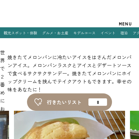
観光案内
MENU
観光スポット・体験
グルメ・お土産
モデルコース
イベント
宿泊
ア
特集
世
観光スポット・体験
焼きたてメロンパンに冷たいアイスをはさんだメロンパ
界
ンアイス。メロンパンラスクとアイスとデザートソース
で
グルメ・お土産
で食べるサクサクサンデー。焼きたてメロンパンにホイ
２
ップクリームを挟んでテイクアウトもできます。幸せの
モデルコース
番
味をあなたに！
め
イベント
に
行きたいリスト
お
宿泊
い
アクセス
し
い