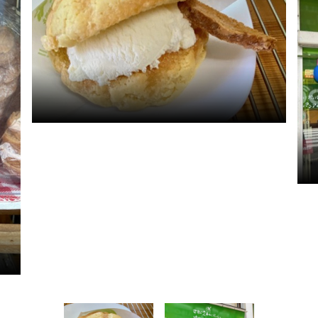
焼
ピックアップ
き
た
はじめての高岡
て
メ
地元ライター記事
ロ
ン
お得で便利なサービス
パ
観光ガイド
ン
ア
レンタサイクル
イ
ス
高
岡
店