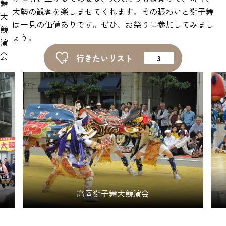
舞
ピックアップ
大勢の観客を楽しませてくれます。その賑わいと獅子舞
大
は一見の価値ありです。ぜひ、お祭りに参加してみまし
競
ょう。
はじめての高岡
演
会
行きたいリスト
地元ライター記事
お得で便利なサービス
観光ガイド
レンタサイクル