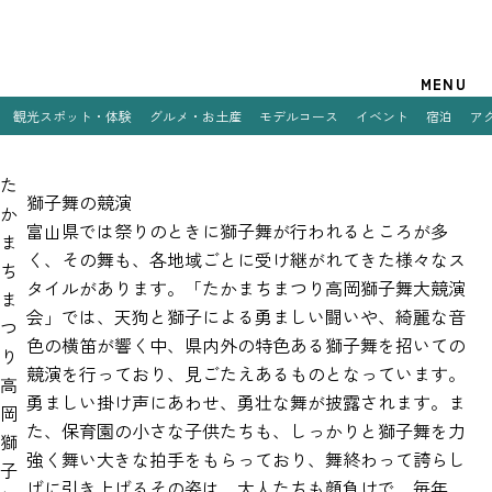
観光案内
MENU
観光スポット・体験
グルメ・お土産
モデルコース
イベント
宿泊
ア
特集
た
観光スポット・体験
獅子舞の競演
か
富山県では祭りのときに獅子舞が行われるところが多
ま
グルメ・お土産
く、その舞も、各地域ごとに受け継がれてきた様々なス
ち
タイルがあります。「たかまちまつり高岡獅子舞大競演
モデルコース
ま
会」では、天狗と獅子による勇ましい闘いや、綺麗な音
つ
イベント
色の横笛が響く中、県内外の特色ある獅子舞を招いての
り
競演を行っており、見ごたえあるものとなっています。
高
宿泊
勇ましい掛け声にあわせ、勇壮な舞が披露されます。ま
岡
た、保育園の小さな子供たちも、しっかりと獅子舞を力
アクセス
獅
強く舞い大きな拍手をもらっており、舞終わって誇らし
子
げに引き上げるその姿は、大人たちも顔負けで、毎年、