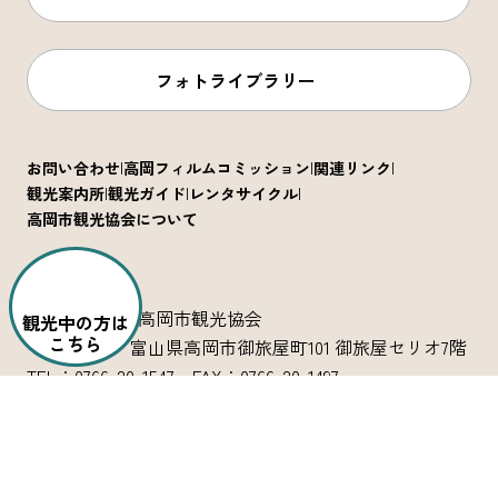
フォトライブラリー
お問い合わせ
高岡フィルムコミッション
関連リンク
観光案内所
観光ガイド
レンタサイクル
高岡市観光協会について
公益社団法人 高岡市観光協会
観光中の方は
こちら
〒933-0029 富山県高岡市御旅屋町101 御旅屋セリオ7階
TEL：0766-20-1547 FAX：0766-20-1497
高岡市観光交流課
〒933-0029 富山県高岡市御旅屋町101 御旅屋セリオ5階
TEL：0766-20-1301 FAX：0766-20-1496