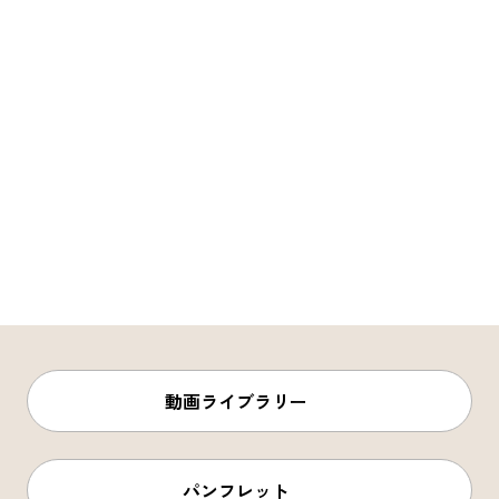
ピックアップ
はじめての高岡
地元ライター記事
お得で便利なサービス
観光ガイド
レンタサイクル
動画ライブラリー
パンフレット