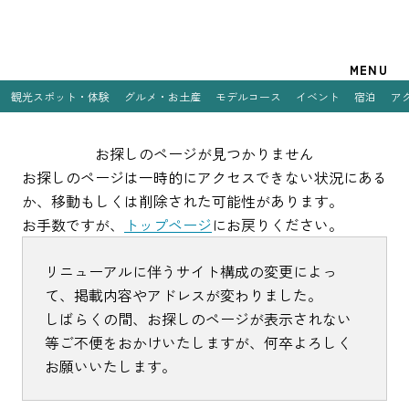
観光案内
MENU
観光スポット・体験
グルメ・お土産
モデルコース
イベント
宿泊
ア
特集
お探しのページが
見つかりません
観光スポット・体験
お探しのページは一時的にアクセスできない状況にある
か、
移動もしくは削除された可能性があります。
グルメ・お土産
お手数ですが、
トップページ
にお戻りください。
モデルコース
リニューアルに伴うサイト構成の変更によっ
イベント
て、掲載内容やアドレスが変わりました。
しばらくの間、お探しのページが表示されない
宿泊
等ご不便をおかけいたしますが、何卒よろしく
アクセス
お願いいたします。